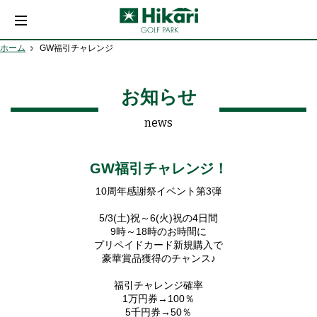
ホーム
GW福引チャレンジ
お知らせ
news
GW福引チャレンジ！
10周年感謝祭イベント第3弾
5/3(土)祝～6(火)祝の4日間
9時～18時のお時間に
プリペイドカード新規購入で
豪華賞品獲得のチャンス♪
福引チャレンジ確率
1万円券→100％
5千円券→50％