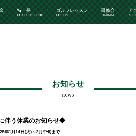
金
特 長
ゴルフレッスン
研修会
ア
CHARACTERISTIC
LESSON
TRAINING
ACC
お知らせ
news
に伴う休業のお知らせ◆
25年1月14日(火)～2月中旬まで